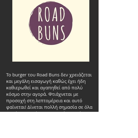
Το burger του Road Buns δεν χρειάζεται
και μεγάλη εισαγωγή καθώς έχει ήδη
καθιερωθεί και αγαπηθεί από πολύ
κόσμο στην αγορά. Φτιάχνεται με
προσοχή στη λεπτομέρεια και αυτό
φαίνεται! Δίνεται πολλή σημασία σε όλα
- από την ποιότητα του κρέατος μέχρι
τις σάλτσες και τα αγγουρακια τουρσί
που είναι σπιτικά και το ολόδικο τους
φραντζολάκι με παντζάρι. Η ομάδα του