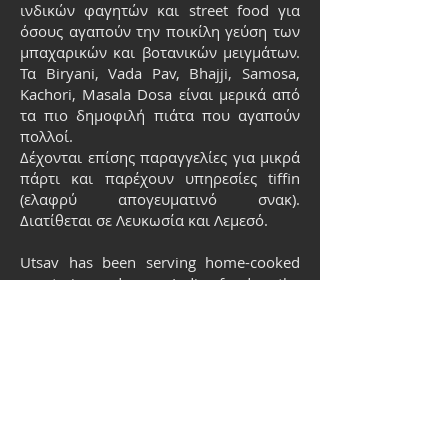
ινδικών φαγητών και street food για
όσους αγαπούν την ποικίλη γεύση των
μπαχαρικών και βοτανικών μειγμάτων.
Τα Biryani, Vada Pav, Bhajji, Samosa,
Kachori, Masala Dosa είναι μερικά από
τα πιο δημοφιλή πιάτα που αγαπούν
πολλοί.
Δέχονται επίσης παραγγελίες για μικρά
πάρτι και παρέχουν υπηρεσίες tiffin
(ελαφρύ απογευματινό σνακ).
Διατίθεται σε Λευκωσία και Λεμεσό.
Utsav has been serving home-cooked
vegetarian and vegan Indian food on the
island for 5 years now. Since their
inception, they have been associated
with Fork Food Market and it's been
such a rewarding experience. They are
home chefs and specialise in cooking
authentic Indian meals and street food
for those who love the varied taste of